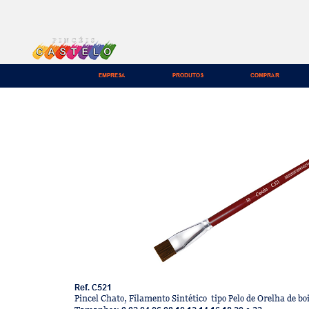
<
1 - 7
>