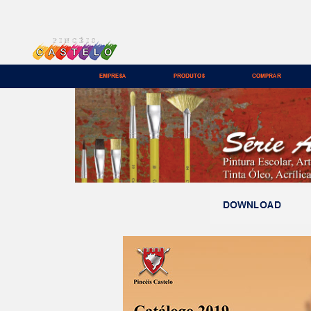
<
2 - 7
>